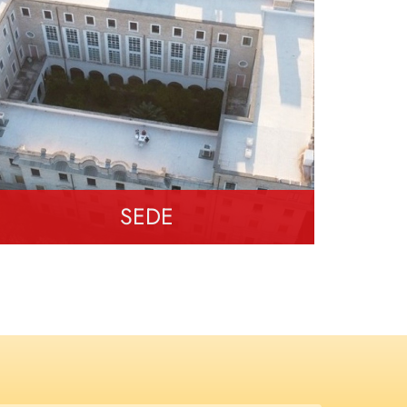
SEDE
accademici
interni
pubblici