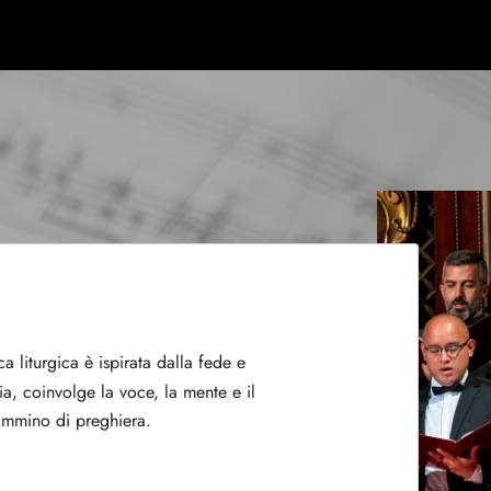
est - Cantare è proprio di chi ama.
6)