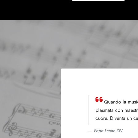
Cantare amantis 
Sant'Agostino (Sermo 35