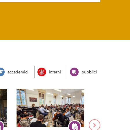
accademici
interni
pubblici
Next
evi
Festival d’organo
co