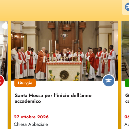
Liturgie
Santa Messa per l'inizio dell'anno
G
accademico
c
27 ottobre 2026
0
Chiesa Abbaziale
Au