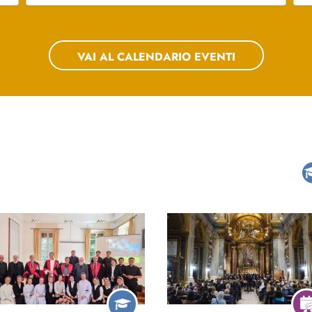
VAI AL CALENDARIO EVENTI
ncerto per il Diploma di
Concerto-Esame degli alli
cenza in Direzione di coro
del corso di Canto didatti