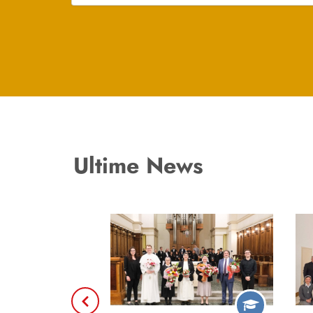
Ultime News
Previous
Santa Messa di fine anno
Co
accademico
Li