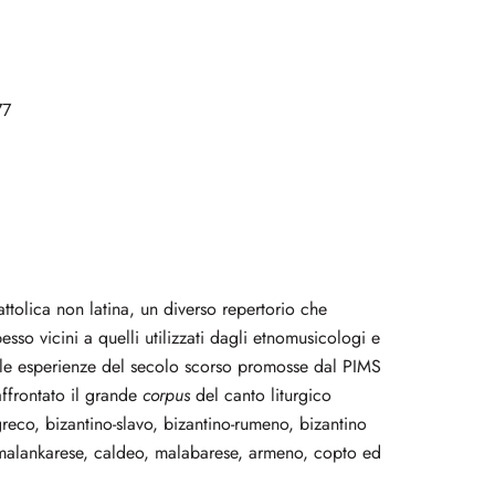
77
attolica non latina, un diverso repertorio che
spesso vicini a quelli utilizzati dagli etnomusicologi e
alle esperienze del secolo scorso promosse dal PIMS
ffrontato il grande
corpus
del canto liturgico
-greco, bizantino-slavo, bizantino-rumeno, bizantino
a, malankarese, caldeo, malabarese, armeno, copto ed