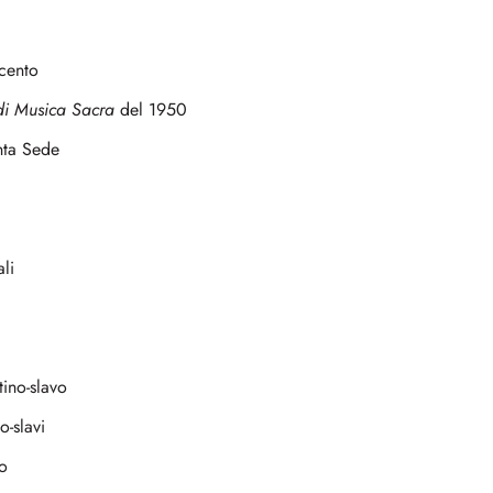
cento
di Musica Sacra
del 1950
nta Sede
li
ino-slavo
o-slavi
no