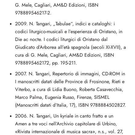
G. Mele, Cagliari, AM&D Edizioni, ISBN
978889546217-2.
2009. N. Tangari, „Tabulae“, indici e cataloghi: i
codici liturgico-musicali e l’esperienza di Oristano, in
Die ac nocte. I codici liturgici di Oristano dal
Giudicato d’Arborea all’età spagnola (secoli XI-XVII), a
cura di G. Mele, Cagliari, AM&D Edizioni, ISBN
9788895462172, pp. 195-211.
2007. N. Tangari, Repertorio di immagini, CD-ROM in
I manoscritti datati delle Province di Frosinone, Rieti e
Viterbo, a cura di Lidia Buono, Roberta Casavecchia,
Marco Palma, Eugenia Russo, Firenze, SISMEL
(Manoscritti datati d’Italia, 17), ISBN 9788884502827.
2006. N. Tangari, Un kyriale in canto fratto e un
Amen a tre voci nell’Archivio capitolare di Urbino,
«Rivista internazionale di musica sacra», n.s., vol. 27,