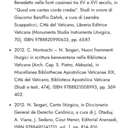
Benedetto nelle fonti cassinesi tra XV e XVI secolo, in
“Quod ore cantas corde credas”. Studi in onore di
Giacomo Baroffio Dahnk, a cura di Leandra
Scappaticci, Città del Vaticano, Libreria Editrice
Vaticana (Monumenta Studia Instrumenta Liturgica,
70), ISBN 9788820990633, pp. 65-87.
2012. C. Montuschi – N. Tangari, Nuovi frammenti
liturgici in scrittura beneventana nella Biblioteca
Vaticana (Arch. Cap. S. Pietro, Abbazie), in
Miscellanea Bibliothecae Apostolicae Vaticanae XIX,
Città del Vaticano, Biblioteca Apostolica Vaticana
(Studi e testi, 474), ISBN 9788821008993, pp. 369-
402.
2012. N. Tangari, Canto litúrgico, in Diccionario
General de Derecho Canόnico, a cura di J. Otaduy,
A. Viana, J. Sedano, Cizur Menor, Editorial Aranzadi,
ISBN 9788490141731, vol. 1, pp. 814- 816.