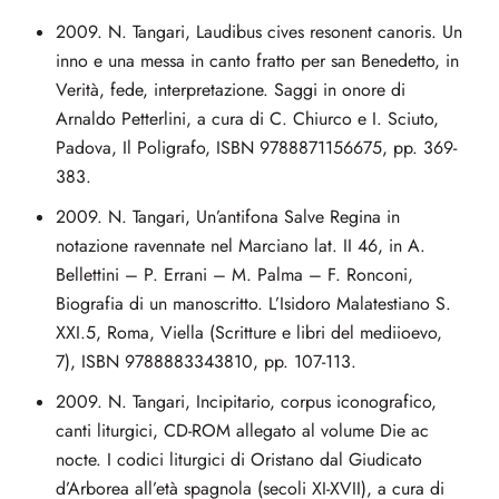
2009. N. Tangari, Laudibus cives resonent canoris. Un
inno e una messa in canto fratto per san Benedetto, in
Verità, fede, interpretazione. Saggi in onore di
Arnaldo Petterlini, a cura di C. Chiurco e I. Sciuto,
Padova, Il Poligrafo, ISBN 9788871156675, pp. 369-
383.
2009. N. Tangari, Un’antifona Salve Regina in
notazione ravennate nel Marciano lat. II 46, in A.
Bellettini – P. Errani – M. Palma – F. Ronconi,
Biografia di un manoscritto. L’Isidoro Malatestiano S.
XXI.5, Roma, Viella (Scritture e libri del mediioevo,
7), ISBN 9788883343810, pp. 107-113.
2009. N. Tangari, Incipitario, corpus iconografico,
canti liturgici, CD-ROM allegato al volume Die ac
nocte. I codici liturgici di Oristano dal Giudicato
d’Arborea all’età spagnola (secoli XI-XVII), a cura di