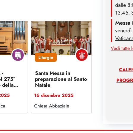
dalle 8:
13.45. 
Messa 
venerdì 
Vatican
Vedi tutte 
Liturgie
CALE
 -
Santa Messa in
l 275°
preparazione al Santo
PROGR
 della
Natale
 J.S.
2025
16 dicembre 2025
ica
Chiesa Abbaziale