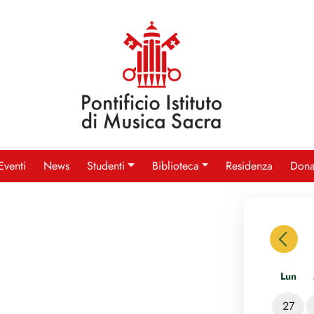
Eventi
News
Studenti
Biblioteca
Residenza
Dona
previou
Lun
27