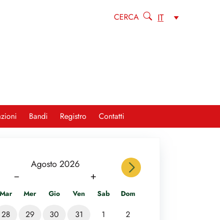
IT
CERCA
zioni
Bandi
Registro
Contatti
s
Agosto 2026
next
−
+
Mar
Mer
Gio
Ven
Sab
Dom
28
29
30
31
1
2