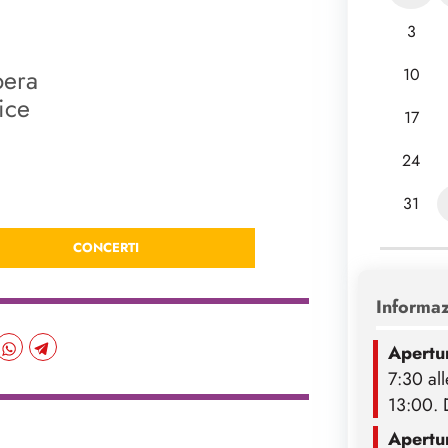
3
pera
10
ice
17
24
31
CONCERTI
Informazi
Apertur
7:30 all
13:00. 
Apertur