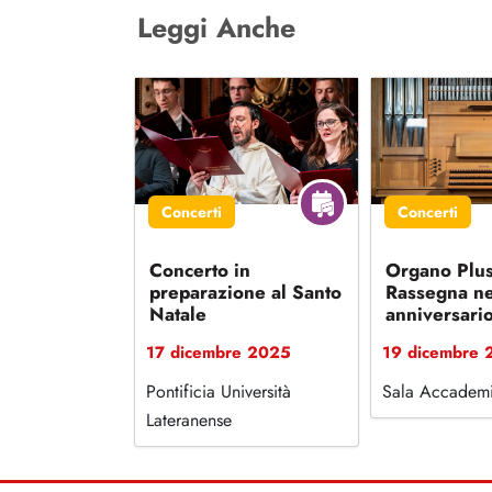
Leggi Anche
Concerti
Concerti
Concerto in
Organo Plus
preparazione al Santo
Rassegna ne
Natale
anniversario
scomparsa di
17 dicembre 2025
19 dicembre 
Bach
Pontificia Università
Sala Accadem
Lateranense