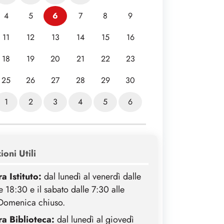
6
4
5
7
8
9
11
12
13
14
15
16
18
19
20
21
22
23
25
26
27
28
29
30
1
2
3
4
5
6
oni Utili
a Istituto:
dal lunedì al venerdì dalle
e 18:30 e il sabato dalle 7:30 alle
Domenica chiuso.
a Biblioteca:
dal lunedì al giovedì