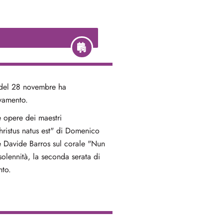
o del 28 novembre ha
ovamento.
e opere dei maestri
hristus natus est" di Domenico
 e Davide Barros sul corale "Nun
lennità, la seconda serata di
nto.