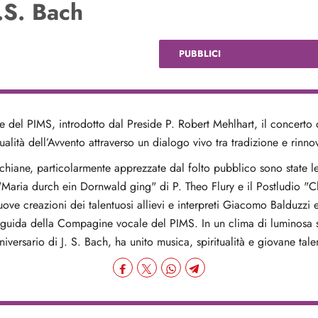
.S. Bach
PUBBLICI
e del PIMS, introdotto dal Preside P. Robert Mehlhart, il concert
tualità
dell’Avvento attraverso un dialogo vivo tra tradizione e rinn
hiane, particolarmente apprezzate dal folto pubblico sono state l
Maria durch ein Dornwald ging" di P. Theo Flury e il Postludio "C
nuove creazioni dei talentuosi allievi e interpreti Giacomo Balduzzi
guida della Compagine vocale del PIMS. In un clima di luminosa so
versario di J. S. Bach, ha unito musica, spiritualità e giovane tale